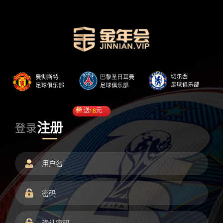
送
18
元
注册
登录